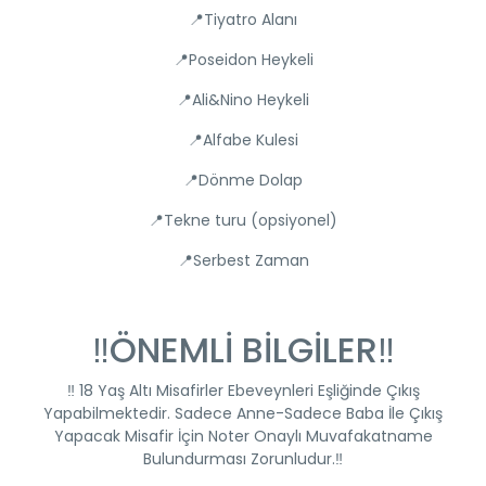
📍Tiyatro Alanı
📍Poseidon Heykeli
📍Ali&Nino Heykeli
📍Alfabe Kulesi
📍Dönme Dolap
📍Tekne turu (opsiyonel)
📍Serbest Zaman
‼️ÖNEMLİ BİLGİLER‼️
‼️ 18 Yaş Altı Misafirler Ebeveynleri Eşliğinde Çıkış
Yapabilmektedir. Sadece Anne-Sadece Baba İle Çıkış
Yapacak Misafir İçin Noter Onaylı Muvafakatname
Bulundurması Zorunludur.‼️