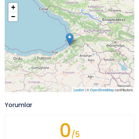
+
−
Leaflet
| ©
OpenStreetMap
contributors
Yorumlar
0
/5