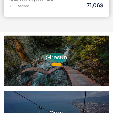
71,06$
1D
-
Trabzon
Giresun
Ordu