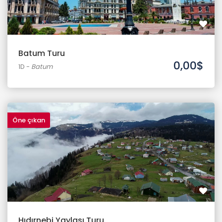
Batum Turu
0,00$
1D
-
Batum
Öne çıkan
Hıdırnebi Yaylası Turu