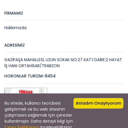
FİRMAMIZ
Hakkımızda
ADRESİMİZ
GAZİPAŞA MAHALLESİ, UZUN SOKAK NO:27 KAT:1 DAİRE:2 HAYAT
İŞ HANI ORTAHİSAR/TRABZON
HORONLAR TURİZM-8454
Bu sitede, kullanıcı tecrübesi
Anladım Onaylıyorum
geliştirmek ve bu web sitesinin
çalışmasını sağlamak için çerezler
kullanılmıştır. Daha detaylı bilgi için
Copyright © 2022 by Horon Tur
Çerez Politikamızı
inceleyebilirsiniz.