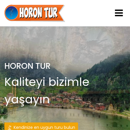
HORON TUR
Kaliteyi bizimle
yaşayın
Kendinize en uygun turu bulun