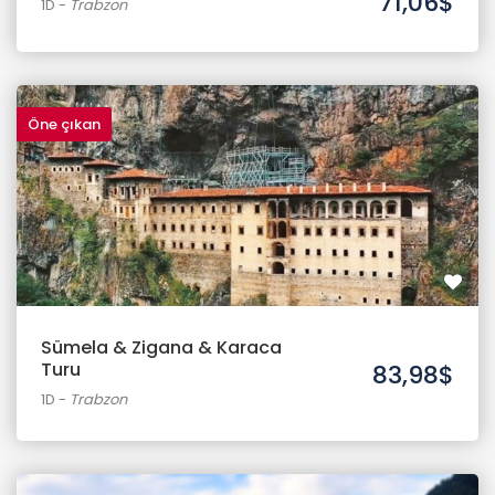
71,06$
1D
-
Trabzon
Öne çıkan
Sümela & Zigana & Karaca
Turu
83,98$
1D
-
Trabzon